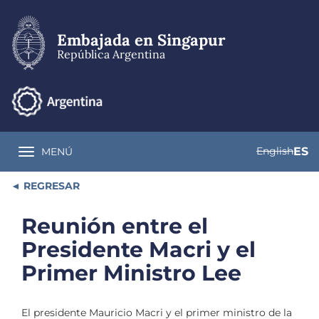
Pasar
al
contenido
Embajada en Singapur
principal
República Argentina
English
ES
MENÚ
Toggle navigation
REGRESAR
Reunión entre el
Presidente Macri y el
Primer Ministro Lee
El presidente Mauricio Macri y el primer ministro de la