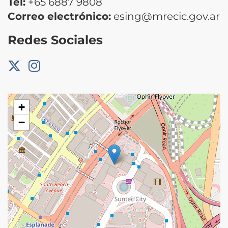
Tel:
+65 6887 9808
Correo electrónico:
esing@mrecic.gov.ar
Redes Sociales
+
−