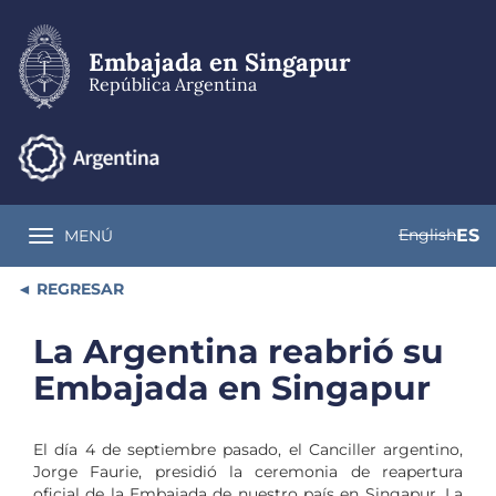
Pasar
al
contenido
Embajada en Singapur
principal
República Argentina
English
ES
MENÚ
Toggle navigation
REGRESAR
La Argentina reabrió su
Embajada en Singapur
El día 4 de septiembre pasado, el Canciller argentino,
Jorge Faurie, presidió la ceremonia de reapertura
oficial de la Embajada de nuestro país en Singapur. La