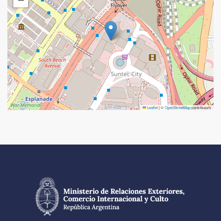
Leaflet
|
©
OpenStreetMap
contributors